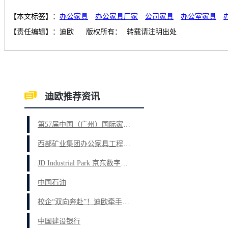
【本文标签】：
办公家具
办公家具厂家
公司家具
办公室家具
【责任编辑】：
迪欧
版权所有：
转载请注明出处
迪欧推荐资讯
第57届中国（广州）国际家具博览会CIFF第二天，迪欧S热度持续升温
西部矿业集团办公家具工程案例
JD Industrial Park 京东数字经济产业园家具项目
中国石油
校企“双向奔赴”！迪欧牵手华南农业大学共建基地 实现产学共赢
中国建设银行