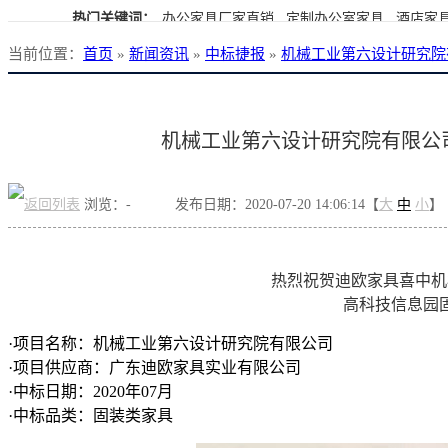
热门关键词：
办公家具厂家直销
定制办公室家具
酒店家
当前位置
：
首页
»
新闻资讯
»
中标捷报
»
机械工业第六设计研究院
产定制
办公家具生产厂家
办公家具厂家直销
办公家具资
机械工业第六设计研究院有限公
浏览：
-
发布日期：2020-07-20 14:06:14【
大
中
小
】
热烈祝贺迪欧家具喜中机
高科技信息园
·项目名称：机械工业第六设计研究院有限公司
·项目供应商：广东迪欧家具实业有限公司
·中标日期：2020年07月
·中标品类：固装类家具