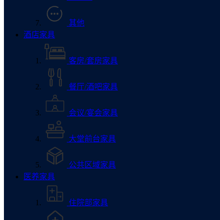
其他
酒店家具
客房/套房家具
餐厅/酒吧家具
会议/宴会家具
大堂前台家具
公共区域家具
医养家具
住院部家具