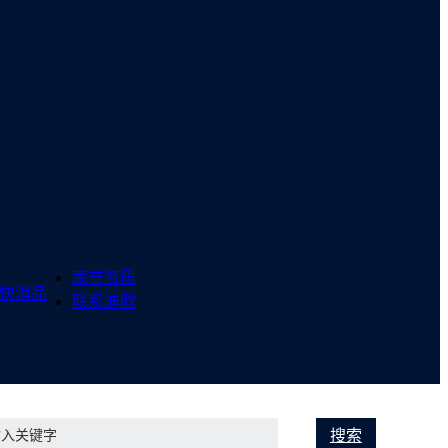
荣誉资质
快消品
联系迪欧
搜索