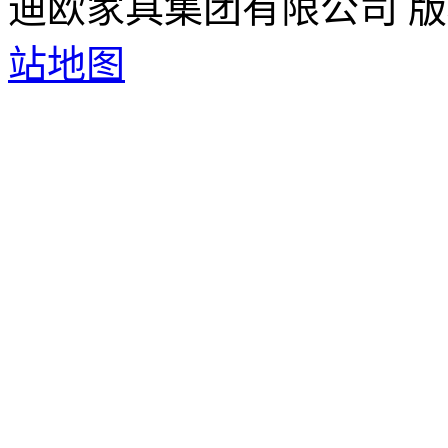
迪欧家具集团有限公司 
站地图