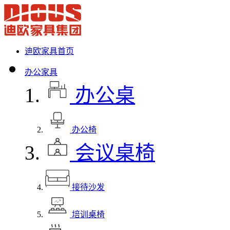
迪欧家具首页
办公家具
办公桌
办公椅
会议桌椅
接待沙发
培训桌椅