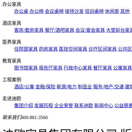
办公家具
办公桌
办公椅
会议桌椅
接待沙发
培训桌椅
休闲类
其他
酒店家具
客房/套房家具
餐厅/酒吧家具
会议/宴会家具
大堂前台家
医养家具
住院部家具
药房家具
医技空间家具
诊疗区间家具
公共区
教育家具
图书馆家具
报告厅家具
行政中心家具
餐厅家具
公寓家具
工程案例
酒店/公寓
金融/保险
能源/电力
制造业
服务/地产/交通
建
走进迪欧
集团介绍
发展历程
企业荣誉
联系迪欧
新闻中心
公益慈
联系我们
400-881-3566