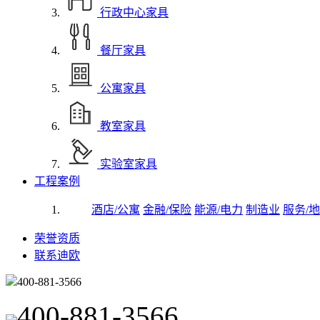
行政中心家具
餐厅家具
公寓家具
教室家具
实验室家具
工程案例
酒店/公寓
金融/保险
能源/电力
制造业
服务/地
荣誉资质
联系迪欧
400-881-3566
400-881-3566