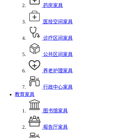
药房家具
医技空间家具
诊疗区间家具
公共区间家具
养老护理家具
行政中心家具
教育家具
图书馆家具
报告厅家具