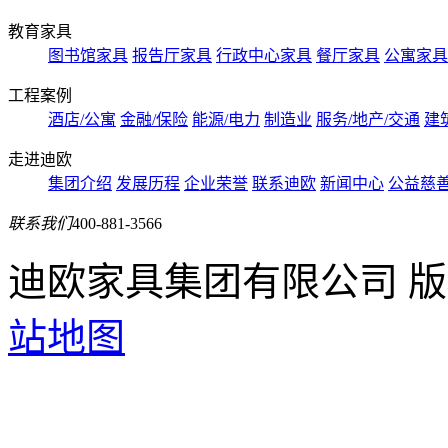
教育家具
图书馆家具
报告厅家具
行政中心家具
餐厅家具
公寓家具
工程案例
酒店/公寓
金融/保险
能源/电力
制造业
服务/地产/交通
建
走进迪欧
集团介绍
发展历程
企业荣誉
联系迪欧
新闻中心
公益慈
联系我们
400-881-3566
迪欧家具集团有限公司 
站地图