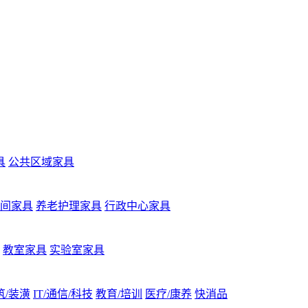
具
公共区域家具
间家具
养老护理家具
行政中心家具
教室家具
实验室家具
筑/装潢
IT/通信/科技
教育/培训
医疗/康养
快消品