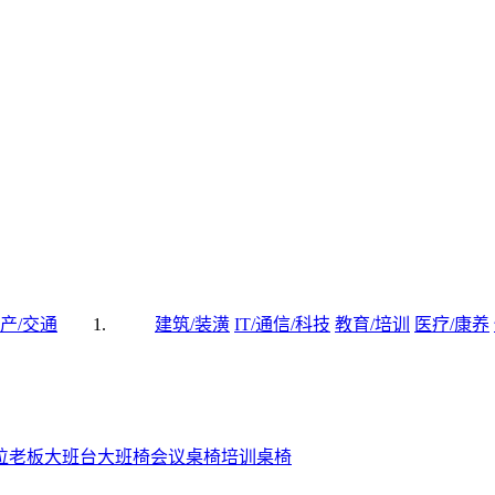
产/交通
建筑/装潢
IT/通信/科技
教育/培训
医疗/康养
位
老板大班台
大班椅
会议桌椅
培训桌椅