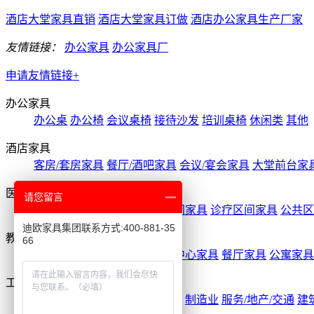
酒店大堂家具直销
酒店大堂家具订做
酒店办公家具生产厂家
友情链接：
办公家具
办公家具厂
申请友情链接+
办公家具
办公桌
办公椅
会议桌椅
接待沙发
培训桌椅
休闲类
其他
酒店家具
客房/套房家具
餐厅/酒吧家具
会议/宴会家具
大堂前台家
医养家具
请您留言
住院部家具
药房家具
医技空间家具
诊疗区间家具
公共区
迪欧家具集团联系方式:400-881-35
教育家具
66
图书馆家具
报告厅家具
行政中心家具
餐厅家具
公寓家具
工程案例
酒店/公寓
金融/保险
能源/电力
制造业
服务/地产/交通
建