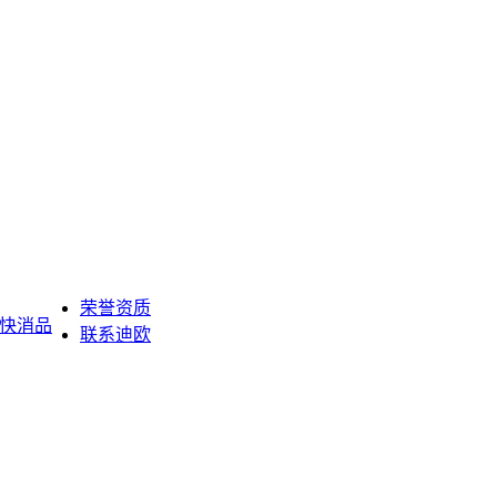
荣誉资质
快消品
联系迪欧
年产值近30亿品牌，全国2000多网点，免费量尺，包运输安装