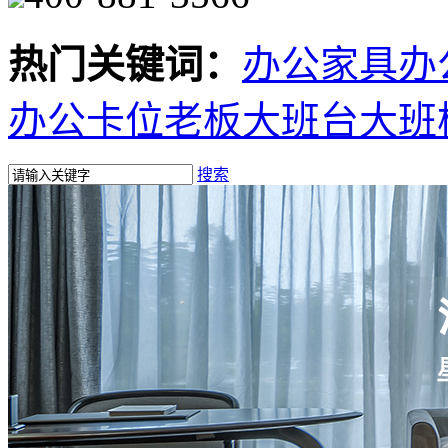
热门关键词：
办公家具
办
办公卡位
老板大班台
大班
搜索