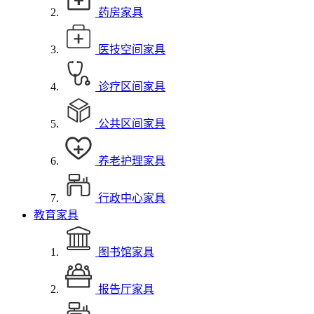
药房家具
医技空间家具
诊疗区间家具
公共区间家具
养老护理家具
行政中心家具
教育家具
图书馆家具
报告厅家具