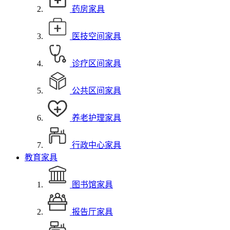
药房家具
医技空间家具
诊疗区间家具
公共区间家具
养老护理家具
行政中心家具
教育家具
图书馆家具
报告厅家具