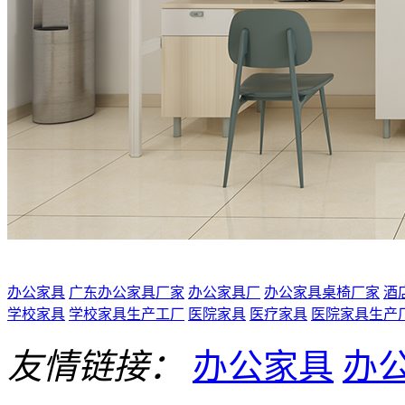
办公家具
广东办公家具厂家
办公家具厂
办公家具桌椅厂家
酒
学校家具
学校家具生产工厂
医院家具
医疗家具
医院家具生产
友情链接：
办公家具
办