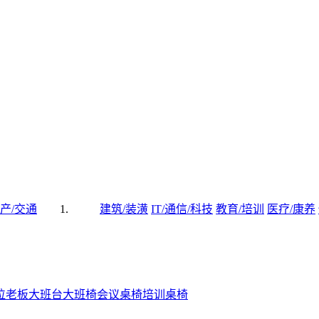
产/交通
建筑/装潢
IT/通信/科技
教育/培训
医疗/康养
位
老板大班台
大班椅
会议桌椅
培训桌椅