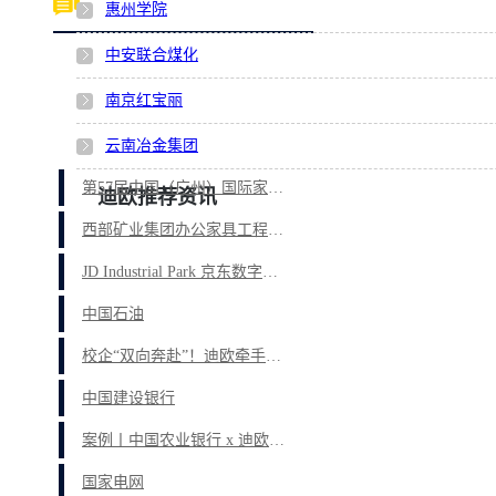
惠州学院
中安联合煤化
南京红宝丽
云南冶金集团
第57届中国（广州）国际家具博览会CIFF第二天，迪欧S热度持续升温
迪欧推荐资讯
西部矿业集团办公家具工程案例
JD Industrial Park 京东数字经济产业园家具项目
中国石油
校企“双向奔赴”！迪欧牵手华南农业大学共建基地 实现产学共赢
中国建设银行
案例丨中国农业银行 x 迪欧：理性纯粹 高效办公&秩序美学
国家电网