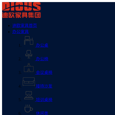
迪欧家具首页
办公家具
办公桌
办公椅
会议桌椅
接待沙发
培训桌椅
休闲类