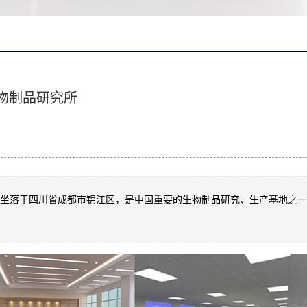
物制品研究所
坐落于四川省成都市锦江区，是中国重要的生物制品研究、生产基地之一