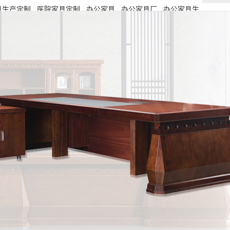
具生产定制
医院家具定制
办公家具
办公家具厂
办公家具生
讯动态