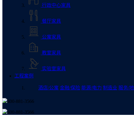
行政中心家具
餐厅家具
公寓家具
教室家具
实验室家具
工程案例
酒店/公寓
金融/保险
能源/电力
制造业
服务/地
400-881-3566
400-881-3566