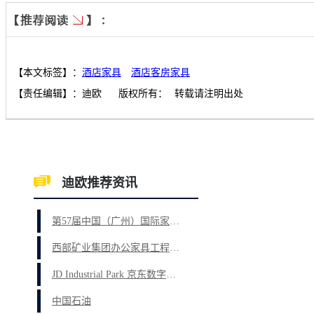
【本文标签】：
酒店家具
酒店客房家具
【责任编辑】：
迪欧
版权所有：
转载请注明出处
迪欧推荐资讯
第57届中国（广州）国际家具博览会CIFF第二天，迪欧S热度持续升温
西部矿业集团办公家具工程案例
JD Industrial Park 京东数字经济产业园家具项目
中国石油