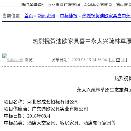
热门关键词：
办公家具厂家直销
定制办公室家具
酒店家
当前位置
：
首页
»
新闻资讯
»
中标捷报
»
热烈祝贺迪欧家具喜中永
产定制
办公家具生产厂家
办公家具厂家直销
办公家具资
热烈祝贺迪欧家具喜中永太兴疏林草
浏览：
-
发布日期：2020-03-13 14:56:04【
大
中
小
】
热烈祝
永太兴疏林草原生态旅游
·项目名称：河北省成套招标有限公司
·项目供应商：广东迪欧家具实业有限公司
·中标日期：2018年08月
·中标品类：酒店大堂家具、客房家具、酒店餐厅家具等