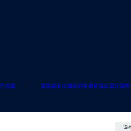
产/交通
建筑/装潢
IT/通信/科技
教育/培训
医疗/康养