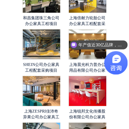
和昌集团珠三角公司
上海倍耐力轮胎公司
办公家具工程项目
办公家具工程配套采
购项目
年产值近30亿品牌，全国2000多网点，免费量尺，包运输安装
SHEIN公司办公家具
上海晨光科力普办公
工程配套采购项目
用品有限公司办公家
具工程采购项目
上海ZESPRI佳沛奇
上海锐邦文化传播股
异果公司办公家具工
份有限公司办公家具
程项目
工程项目