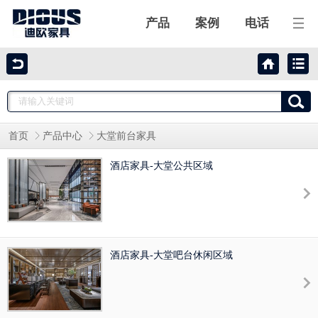
产品
案例
电话
迪欧家具
迪欧产品
首页
产品中心
大堂前台家具
工程案例
酒店家具-大堂公共区域
合作伙伴
关于迪欧
酒店家具-大堂吧台休闲区域
联系我们