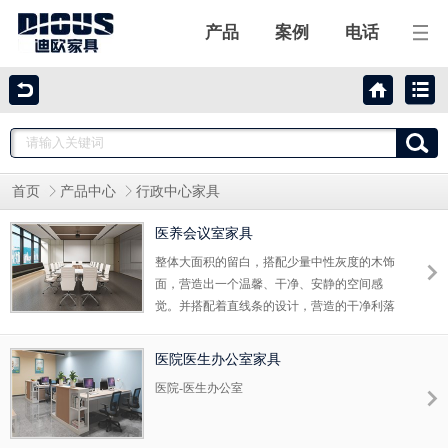
产品
案例
电话
迪欧家具
迪欧产品
首页
产品中心
行政中心家具
工程案例
医养会议室家具
合作伙伴
整体大面积的留白，搭配少量中性灰度的木饰
面，营造出一个温馨、干净、安静的空间感
觉。并搭配着直线条的设计，营造的干净利落
关于迪欧
之美在此处尽情释放。
医院医生办公室家具
联系我们
医院-医生办公室