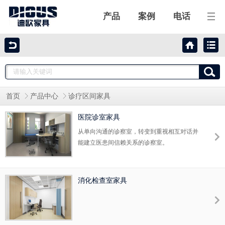
产品
案例
电话
迪欧家具
迪欧产品
首页
产品中心
诊疗区间家具
工程案例
医院诊室家具
合作伙伴
从单向沟通的诊察室，转变到重视相互对话并
能建立医患间信赖关系的诊察室。
关于迪欧
消化检查室家具
联系我们